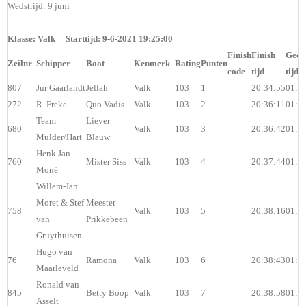
Wedstrijd: 9 juni
Klasse: Valk Starttijd: 9-6-2021 19:25:00
Finish
Finish
Geco
Zeilnr
Schipper
Boot
Kenmerk
Rating
Punten
code
tijd
tijd
807
Jur Gaarlandt
Jellah
Valk
103
1
20:34:55
01:0
272
R. Freke
Quo Vadis
Valk
103
2
20:36:11
01:0
Team
Liever
680
Valk
103
3
20:36:42
01:0
Mulder/Hart
Blauw
Henk Jan
760
Mister Siss
Valk
103
4
20:37:44
01:1
Moné
Willem-Jan
Moret & Stef
Meester
758
Valk
103
5
20:38:16
01:1
van
Prikkebeen
Gruythuisen
Hugo van
76
Ramona
Valk
103
6
20:38:43
01:1
Maarleveld
Ronald van
845
Betty Boop
Valk
103
7
20:38:58
01:1
Asselt