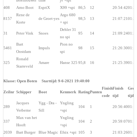
Boelhouwer
time
jv +spi
408
Arno Boot
EspriX
X99 +spi
86,5
12
20:54:42
01:3
Rene de
Argo 680
8157
de Groet-yes
98,5
13
21:07:21
01:3
Korte
+ spi
Dehler 31
31
Peter Vink
Snoes
95
14
21:09:24
01:3
no spi
Bart
Pion no
5461
Impuls
98
15
21:26:30
01:5
Oostdam
spi
Ronald
325
Amare
Hanse 325
95,8
16
21:25:39
01:5
Starreveld
Klasse: Open Boten Starttijd: 9-6-2021 19:40:00
Finish
Finish
Geco
Zeilnr
Schipper
Boot
Kenmerk
Rating
Punten
code
tijd
tijd
Jacques
Ygg - Dra -
Yngling
289
104
1
20:56:40
01:1
Verberne
Sill
+spi
Max van het
Yngling
337
104
2
20:59:07
01:1
Hooft
+spi
2039
Bart Burger
Blue Magic
Efsix +spi
105
3
21:03:26
01:1