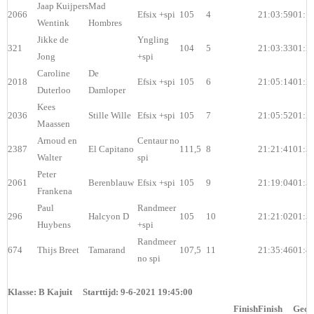
Jaap Kuijpers
Mad
2066
Efsix +spi
105
4
21:03:59
01:1
Wentink
Hombres
Jikke de
Yngling
321
104
5
21:03:33
01:2
Jong
+spi
Caroline
De
2018
Efsix +spi
105
6
21:05:14
01:2
Duterloo
Damloper
Kees
2036
Stille Wille
Efsix +spi
105
7
21:05:52
01:2
Maassen
Arnoud en
Centaur no
2387
El Capitano
111,5
8
21:21:41
01:3
Walter
spi
Peter
2061
Berenblauw
Efsix +spi
105
9
21:19:04
01:3
Frankena
Paul
Randmeer
296
Halcyon D
105
10
21:21:02
01:3
Huybens
+spi
Randmeer
674
Thijs Breet
Tamarand
107,5
11
21:35:46
01:4
no spi
Klasse: B Kajuit Starttijd: 9-6-2021 19:45:00
Finish
Finish
Geco