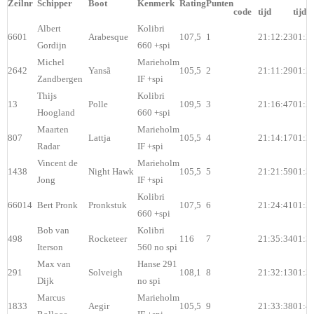
Zeilnr
Schipper
Boot
Kenmerk
Rating
Punten
code
tijd
tijd
Albert
Kolibri
6601
Arabesque
107,5
1
21:12:23
01:2
Gordijn
660 +spi
Michel
Marieholm
2642
Yansã
105,5
2
21:11:29
01:2
Zandbergen
IF +spi
Thijs
Kolibri
13
Polle
109,5
3
21:16:47
01:2
Hoogland
660 +spi
Maarten
Marieholm
807
Lattja
105,5
4
21:14:17
01:2
Radar
IF +spi
Vincent de
Marieholm
1438
Night Hawk
105,5
5
21:21:59
01:3
Jong
IF +spi
Kolibri
66014
Bert Pronk
Pronkstuk
107,5
6
21:24:41
01:3
660 +spi
Bob van
Kolibri
498
Rocketeer
116
7
21:35:34
01:3
Iterson
560 no spi
Max van
Hanse 291
291
Solveigh
108,1
8
21:32:13
01:3
Dijk
no spi
Marcus
Marieholm
1833
Aegir
105,5
9
21:33:38
01:4