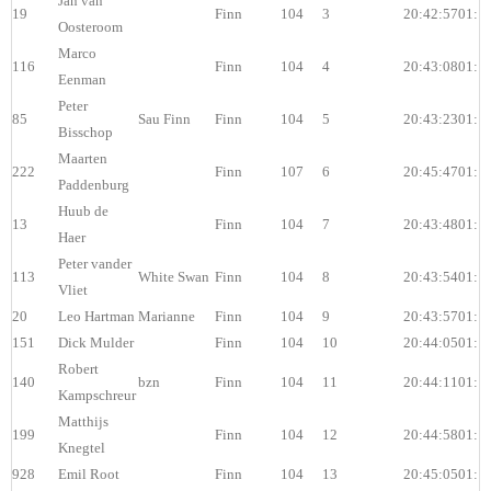
Jan van
19
Finn
104
3
20:42:57
01:1
Oosteroom
Marco
116
Finn
104
4
20:43:08
01:1
Eenman
Peter
85
Sau Finn
Finn
104
5
20:43:23
01:1
Bisschop
Maarten
222
Finn
107
6
20:45:47
01:1
Paddenburg
Huub de
13
Finn
104
7
20:43:48
01:1
Haer
Peter vander
113
White Swan
Finn
104
8
20:43:54
01:1
Vliet
20
Leo Hartman
Marianne
Finn
104
9
20:43:57
01:1
151
Dick Mulder
Finn
104
10
20:44:05
01:1
Robert
140
bzn
Finn
104
11
20:44:11
01:1
Kampschreur
Matthijs
199
Finn
104
12
20:44:58
01:1
Knegtel
928
Emil Root
Finn
104
13
20:45:05
01:1