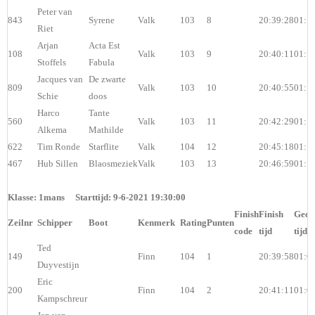
Peter van
843
Syrene
Valk
103
8
20:39:28
01:1
Riet
Arjan
Acta Est
108
Valk
103
9
20:40:11
01:1
Stoffels
Fabula
Jacques van
De zwarte
809
Valk
103
10
20:40:55
01:1
Schie
doos
Harco
Tante
560
Valk
103
11
20:42:29
01:1
Alkema
Mathilde
622
Tim Ronde
Starflite
Valk
104
12
20:45:18
01:1
467
Hub Sillen
Blaosmeziek
Valk
103
13
20:46:59
01:1
Klasse: 1mans Starttijd: 9-6-2021 19:30:00
Finish
Finish
Geco
Zeilnr
Schipper
Boot
Kenmerk
Rating
Punten
code
tijd
tijd
Ted
149
Finn
104
1
20:39:58
01:0
Duyvestijn
Eric
200
Finn
104
2
20:41:11
01:0
Kampschreur