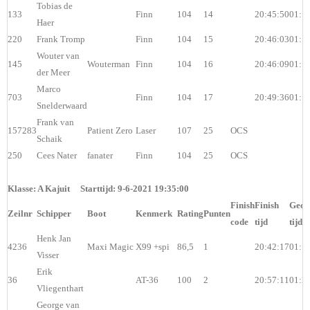
Tobias de
133
Finn
104
14
20:45:50
01:1
Haer
220
Frank Tromp
Finn
104
15
20:46:03
01:1
Wouter van
145
Wouterman
Finn
104
16
20:46:09
01:1
der Meer
Marco
703
Finn
104
17
20:49:36
01:1
Snelderwaard
Frank van
157283
Patient Zero
Laser
107
25
OCS
Schaik
250
Cees Nater
fanater
Finn
104
25
OCS
Klasse: A Kajuit Starttijd: 9-6-2021 19:35:00
Finish
Finish
Geco
Zeilnr
Schipper
Boot
Kenmerk
Rating
Punten
code
tijd
tijd
Henk Jan
4236
Maxi Magic
X99 +spi
86,5
1
20:42:17
01:1
Visser
Erik
36
AT-36
100
2
20:57:11
01:2
Vliegenthart
George van