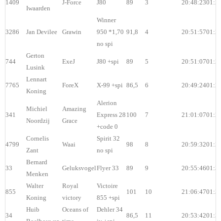
1409
J-Force
J80
89
3
20:48:23
01:2
Iwaarden
Winner
3286
Jan Devilee
Grawin
950 *1,70
91,8
4
20:51:57
01:2
no spi
Gerton
744
ExeJ
J80 +spi
89
5
20:51:07
01:2
Lusink
Lennart
7765
ForeX
X-99 +spi
86,5
6
20:49:24
01:2
Koning
Alerion
Michiel
Amazing
341
Express 28
100
7
21:01:07
01:2
Noordzij
Grace
+code 0
Cornelis
Spirit 32
4799
Waai
98
8
20:59:32
01:2
Zant
no spi
Bernard
33
Geluksvogel
Flyer 33
89
9
20:55:46
01:3
Menken
Walter
Royal
Victoire
855
101
10
21:06:47
01:3
Koning
victory
855 +spi
Huib
Oceans of
Dehler 34
34
86,5
11
20:53:42
01:3