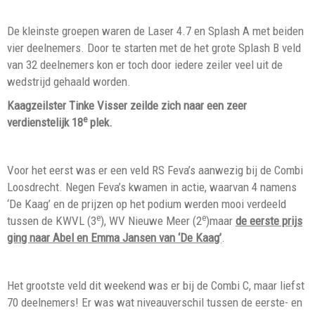
De kleinste groepen waren de Laser 4.7 en Splash A met beiden
vier deelnemers. Door te starten met de het grote Splash B veld
van 32 deelnemers kon er toch door iedere zeiler veel uit de
wedstrijd gehaald worden.
Kaagzeilster Tinke Visser zeilde zich naar een zeer
e
verdienstelijk 18
plek.
Voor het eerst was er een veld RS Feva’s aanwezig bij de Combi
Loosdrecht. Negen Feva’s kwamen in actie, waarvan 4 namens
‘De Kaag’ en de prijzen op het podium werden mooi verdeeld
e
e
tussen de KWVL (3
), WV Nieuwe Meer (2
)maar
de eerste prijs
ging naar Abel en Emma Jansen van ‘De Kaag’
.
Het grootste veld dit weekend was er bij de Combi C, maar liefst
70 deelnemers! Er was wat niveauverschil tussen de eerste- en