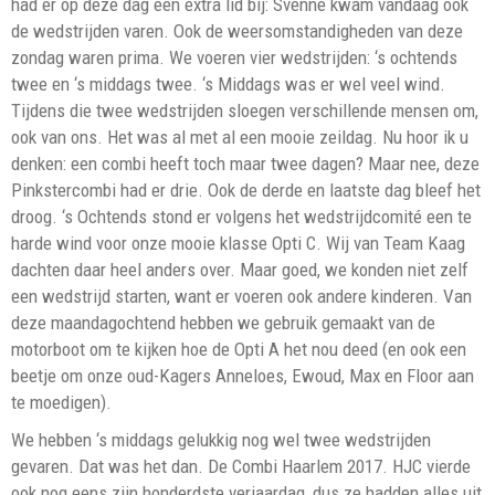
had er op deze dag een extra lid bij: Svenne kwam vandaag ook
de wedstrijden varen. Ook de weersomstandigheden van deze
zondag waren prima. We voeren vier wedstrijden: ‘s ochtends
twee en ‘s middags twee. ‘s Middags was er wel veel wind.
Tijdens die twee wedstrijden sloegen verschillende mensen om,
ook van ons. Het was al met al een mooie zeildag. Nu hoor ik u
denken: een combi heeft toch maar twee dagen? Maar nee, deze
Pinkstercombi had er drie. Ook de derde en laatste dag bleef het
droog. ‘s Ochtends stond er volgens het wedstrijdcomité een te
harde wind voor onze mooie klasse Opti C. Wij van Team Kaag
dachten daar heel anders over. Maar goed, we konden niet zelf
een wedstrijd starten, want er voeren ook andere kinderen. Van
deze maandagochtend hebben we gebruik gemaakt van de
motorboot om te kijken hoe de Opti A het nou deed (en ook een
beetje om onze oud-Kagers Anneloes, Ewoud, Max en Floor aan
te moedigen).
We hebben ‘s middags gelukkig nog wel twee wedstrijden
gevaren. Dat was het dan. De Combi Haarlem 2017. HJC vierde
ook nog eens zijn honderdste verjaardag, dus ze hadden alles uit