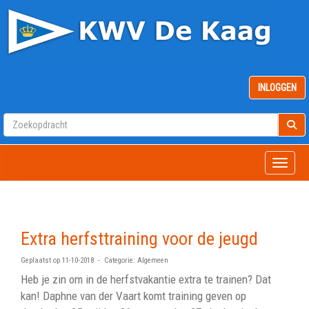
INLOGGEN
Toggle
Extra herfsttraining voor de jeugd
Geplaatst op 11-10-2018 - Categorie: Algemeen
Heb je zin om in de herfstvakantie extra te trainen? Dat
kan! Daphne van der Vaart komt training geven op