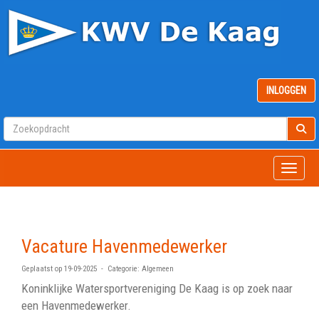
INLOGGEN
Toggle
Vacature Havenmedewerker
Geplaatst op 19-09-2025 - Categorie: Algemeen
Koninklijke Watersportvereniging De Kaag is op zoek naar
een Havenmedewerker.